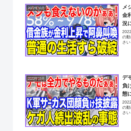
メ
2022年10月
金
況
20
の動
さい
デ
2022年10月
負
態
20
の動
さい