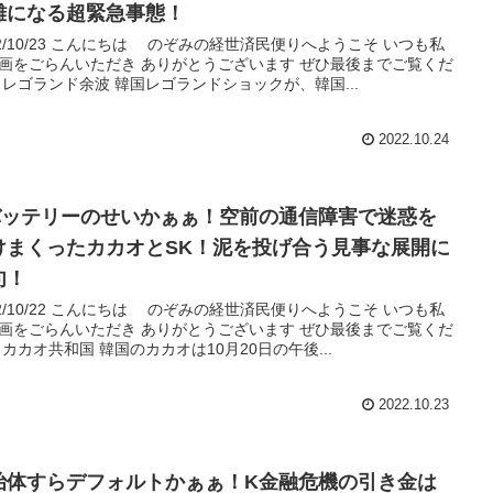
難になる超緊急事態！
22/10/23 こんにちは のぞみの経世済民便りへようこそ いつも私
画をごらんいただき ありがとうございます ぜひ最後までご覧くだ
 レゴランド余波 韓国レゴランドショックが、韓国...
2022.10.24
バッテリーのせいかぁぁ！空前の通信障害で迷惑を
けまくったカカオとSK！泥を投げ合う見事な展開に
句！
22/10/22 こんにちは のぞみの経世済民便りへようこそ いつも私
画をごらんいただき ありがとうございます ぜひ最後までご覧くだ
 カカオ共和国 韓国のカカオは10月20日の午後...
2022.10.23
治体すらデフォルトかぁぁ！K金融危機の引き金は