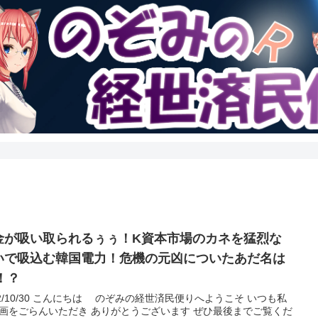
金が吸い取られるぅぅ！K資本市場のカネを猛烈な
いで吸込む韓国電力！危機の元凶についたあだ名は
！？
22/10/30 こんにちは のぞみの経世済民便りへようこそ いつも私
画をごらんいただき ありがとうございます ぜひ最後までご覧くだ