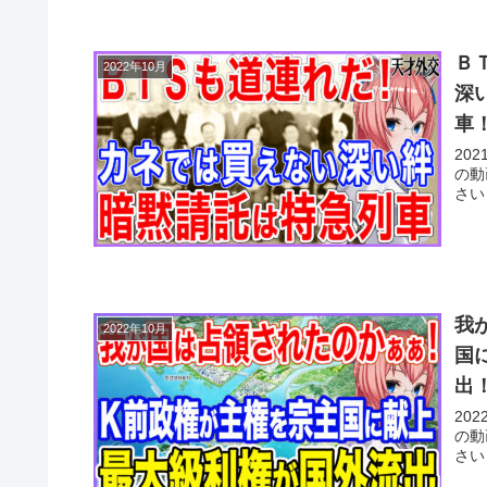
Ｂ
2022年10月
深
車
20
の動
さい
我
2022年10月
国
出
20
の動
さい