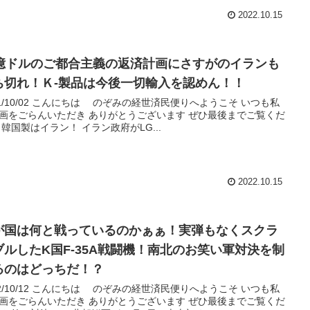
2022.10.15
0億ドルのご都合主義の返済計画にさすがのイランも
ち切れ！Ｋ-製品は今後一切輸入を認めん！！
21/10/02 こんにちは のぞみの経世済民便りへようこそ いつも私
画をごらんいただき ありがとうございます ぜひ最後までご覧くだ
 韓国製はイラン！ イラン政府がLG...
2022.10.15
が国は何と戦っているのかぁぁ！実弾もなくスクラ
ブルしたK国F-35A戦闘機！南北のお笑い軍対決を制
るのはどっちだ！？
22/10/12 こんにちは のぞみの経世済民便りへようこそ いつも私
画をごらんいただき ありがとうございます ぜひ最後までご覧くだ