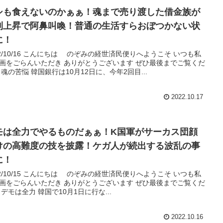
シも食えないのかぁぁ！魂まで売り渡した借金族が
利上昇で阿鼻叫喚！普通の生活すらおぼつかない状
に！
22/10/16 こんにちは のぞみの経世済民便りへようこそ いつも私
画をごらんいただき ありがとうございます ぜひ最後までご覧くだ
 魂の苦悩 韓国銀行は10月12日に、今年2回目...
2022.10.17
モは全力でやるものだぁぁ！K国軍がサーカス団顔
けの高難度の技を披露！ケガ人が続出する波乱の事
に！
22/10/15 こんにちは のぞみの経世済民便りへようこそ いつも私
画をごらんいただき ありがとうございます ぜひ最後までご覧くだ
 デモは全力 韓国で10月1日に行な...
2022.10.16