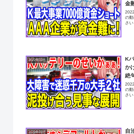
金
20
の動
さい
K
2022年10月
か
絶
20
の動
さい
自
2022年10月