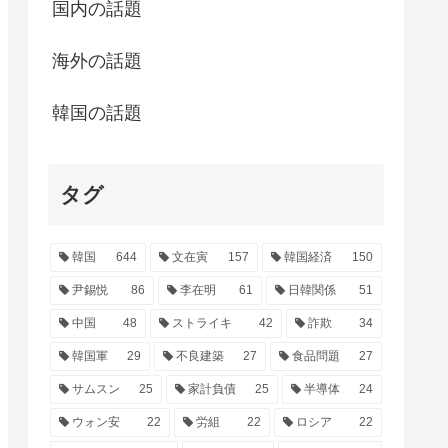
国内の話題
海外の話題
韓国の話題
タグ
韓国
644
文在寅
157
韓国経済
150
尹錫悦
86
李在明
61
日韓関係
51
中国
48
ストライキ
42
詐欺
34
韓国軍
29
不良建築
27
食品問題
27
サムスン
25
家計負債
25
半導体
24
ウォン安
22
労組
22
ロシア
22