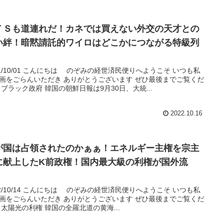
ＴＳも道連れだ！カネでは買えない外交の天才との
い絆！暗黙請託的ワイロはどこかにつながる特級列
！
21/10/01 こんにちは のぞみの経世済民便りへようこそ いつも私
画をごらんいただき ありがとうございます ぜひ最後までご覧くだ
 ブラック政府 韓国の朝鮮日報は9月30日、大統...
2022.10.16
が国は占領されたのかぁぁ！エネルギー主権を宗主
に献上したK前政権！国内最大級の利権が国外流
！
22/10/14 こんにちは のぞみの経世済民便りへようこそ いつも私
画をごらんいただき ありがとうございます ぜひ最後までご覧くだ
 太陽光の利権 韓国の全羅北道の黄海...