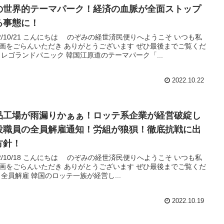
の世界的テーマパーク！経済の血脈が全面ストップ
る事態に！
22/10/21 こんにちは のぞみの経世済民便りへようこそ いつも私
画をごらんいただき ありがとうございます ぜひ最後までご覧くだ
 レゴランドパニック 韓国江原道のテーマパーク「...
2022.10.22
品工場が雨漏りかぁぁ！ロッテ系企業が経営破綻し
役職員の全員解雇通知！労組が狼狽！徹底抗戦に出
方針！
22/10/18 こんにちは のぞみの経世済民便りへようこそ いつも私
画をごらんいただき ありがとうございます ぜひ最後までご覧くだ
 全員解雇 韓国のロッテ一族が経営し...
2022.10.19