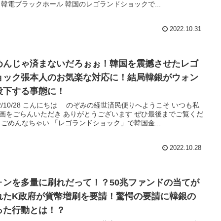
 韓電ブラックホール 韓国のレゴランドショックで...
2022.10.31
めんじゃ済まないだろぉぉ！韓国を震撼させたレゴ
ョック張本人のお気楽な対応に！結局韓銀がウォン
投下する事態に！
22/10/28 こんにちは のぞみの経世済民便りへようこそ いつも私
画をごらんいただき ありがとうございます ぜひ最後までご覧くだ
 ごめんなちゃい 「レゴランドショック」で韓国金...
2022.10.28
ォンを多量に刷れだって！？50兆ファンドの当てが
れたK政府が貨幣増刷を要請！驚愕の要請に韓銀の
った行動とは！？