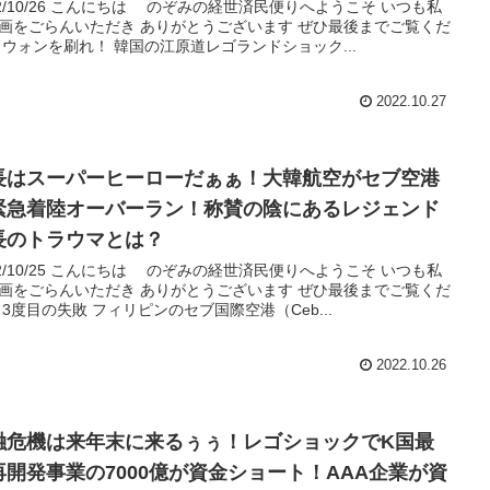
22/10/26 こんにちは のぞみの経世済民便りへようこそ いつも私
画をごらんいただき ありがとうございます ぜひ最後までご覧くだ
 ウォンを刷れ！ 韓国の江原道レゴランドショック...
2022.10.27
長はスーパーヒーローだぁぁ！大韓航空がセブ空港
緊急着陸オーバーラン！称賛の陰にあるレジェンド
長のトラウマとは？
22/10/25 こんにちは のぞみの経世済民便りへようこそ いつも私
画をごらんいただき ありがとうございます ぜひ最後までご覧くだ
 3度目の失敗 フィリピンのセブ国際空港（Ceb...
2022.10.26
融危機は来年末に来るぅぅ！レゴショックでK国最
再開発事業の7000億が資金ショート！AAA企業が資