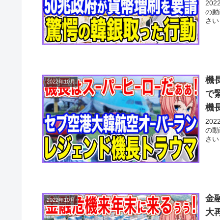
20
の動
さい
機
2022年10月
で
機
20
の動
さい
金
2022年10月
大