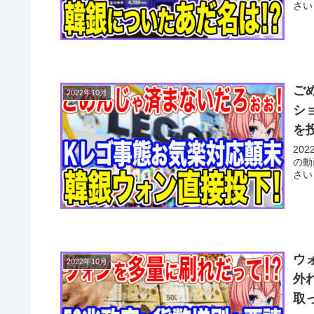
さい
ご
2022年10月
シ
を
20
の動
さい
ウ
2022年10月
外
取