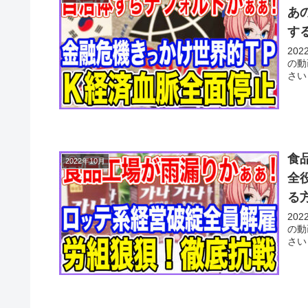
あ
す
20
の動
さい
食
2022年10月
全
る
20
の動
さい