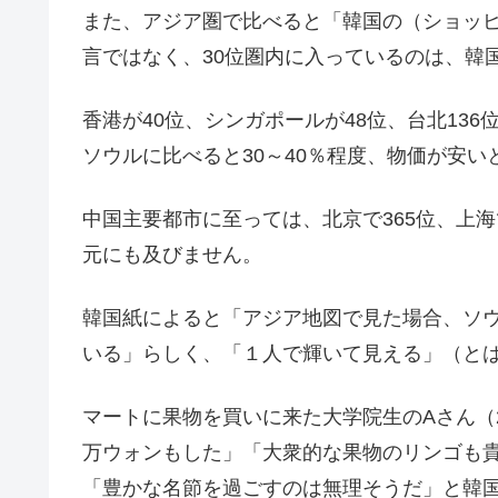
また、アジア圏で比べると「韓国の（ショッ
言ではなく、30位圏内に入っているのは、韓
香港が40位、シンガポールが48位、台北13
ソウルに比べると30～40％程度、物価が安
中国主要都市に至っては、北京で365位、上海で
元にも及びません。
韓国紙によると「アジア地図で見た場合、ソ
いる」らしく、「１人で輝いて見える」（と
マートに果物を買いに来た大学院生のAさん（2
万ウォンもした」「大衆的な果物のリンゴも
「豊かな名節を過ごすのは無理そうだ」と韓