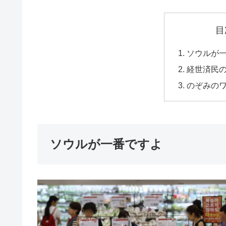
目
ソウルが
経世済民
のぞみの
ソウルが一番ですよ