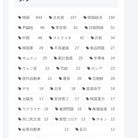
韓国
644
文在寅
157
韓国経済
150
尹錫悦
86
李在明
61
日韓関係
51
中国
48
ストライキ
42
詐欺
34
韓国軍
29
不良建築
27
食品問題
27
サムスン
25
家計負債
25
半導体
24
ウォン安
22
労組
22
ロシア
22
現代自動車
21
選挙
20
北朝鮮
20
デモ
19
日本
18
貿易赤字
18
太陽光
17
安倍晋三
17
韓国電力
17
ウクライナ
16
雇用問題
16
株価急落
15
共に民主党
13
新型コロナ
13
チキン
12
起亜自動車
12
反日
12