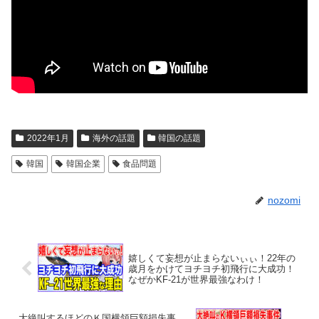
2022年1月
海外の話題
韓国の話題
韓国
韓国企業
食品問題
nozomi
嬉しくて妄想が止まらないぃぃ！22年の
歳月をかけてヨチヨチ初飛行に大成功！
なぜかKF-21が世界最強なわけ！
大絶叫するほどのＫ国横領巨額損失事