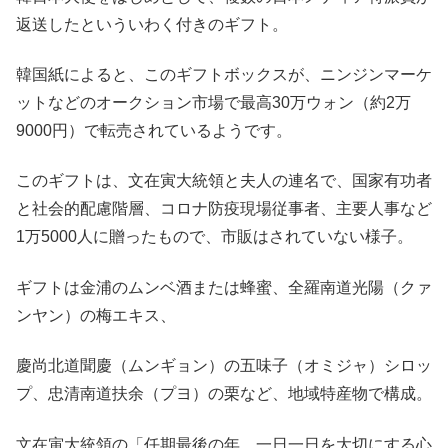
返送したといういわく付きのギフト。
韓国紙によると、このギフトボックスが、ニンジンマーケ
ットなどのオークション市場で最高30万ウォン（約2万
9000円）で転売されているようです。
このギフトは、文在寅大統領と夫人の連名で、国家有功者
と社会的配慮階層、コロナ防疫現場従事者、主要人事など
1万5000人に贈ったもので、市販はされていない様子。
ギフトは金浦のムンベ酒または蜂蜜、全羅南道光陽（クァ
ンヤン）の梅エキス、
慶尚北道聞慶（ムンギョン）の五味子（オミジャ）シロッ
プ、忠清南道扶余（プヨ）の栗など、地域特産物で構成。
文在寅大統領の「任期最後の年、一日一日を大切にする心