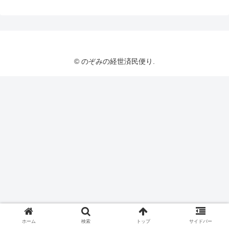
© のぞみの経世済民便り.
ホーム
検索
トップ
サイドバー