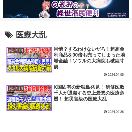
医療大乱
同情？するわけないだろ！超高金
2024年4月
利商品を90倍も売ってしまった地
域金融！ソウルの大病院も破綻寸
前
2024.04.08
K国固有の新独島発見！ 研修医数
2024年2月
千人が退職する史上最悪の医療危
機！ 超災害級の医療大乱
2024.02.26