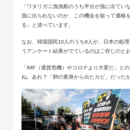
「ワタリガニ漁漁船のうち半分が漁に出てい
漁に出られないのか、この機会を狙って価格
る」と述べています。
なお、韓国国民10人のうち8人が、日本の処
うアンケート結果がでているのはご存じのと
「IMF（通貨危機）やコロナより大変だ」と
ね。あれ？「卵の黄身から出たカビ」だった