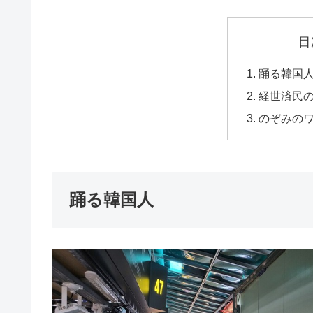
目
踊る韓国
経世済民
のぞみの
踊る韓国人