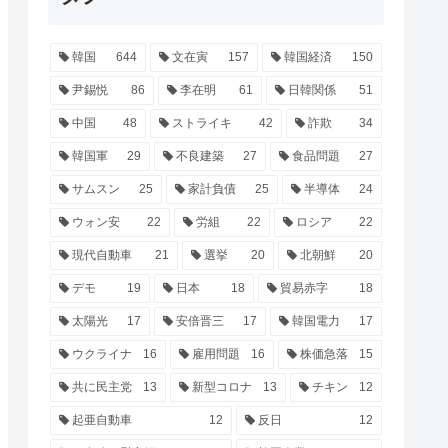
韓国
644
文在寅
157
韓国経済
150
尹錫悦
86
李在明
61
日韓関係
51
中国
48
ストライキ
42
詐欺
34
韓国軍
29
不良建築
27
食品問題
27
サムスン
25
家計負債
25
半導体
24
ウォン安
22
労組
22
ロシア
22
現代自動車
21
選挙
20
北朝鮮
20
デモ
19
日本
18
貿易赤字
18
太陽光
17
安倍晋三
17
韓国電力
17
ウクライナ
16
雇用問題
16
株価急落
15
共に民主党
13
新型コロナ
13
チキン
12
起亜自動車
12
反日
12