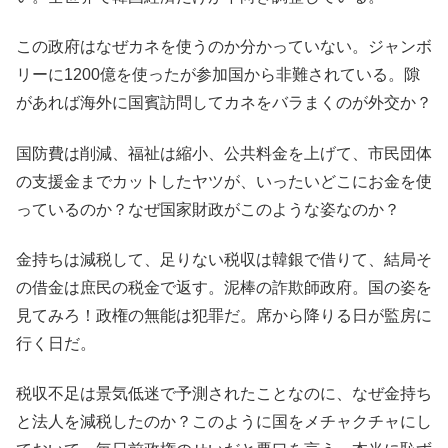
この政府はなぜカネを使うのか分かっていない。ジャンボ
リーに1200億を使ったが参加国から非難されている。隙
があれば海外に国賓訪問してカネをバラまくのが外交か？
国防費は削減、福祉は縮小、公共料金を上げて、市民団体
の支援金までカットしたヤツが、いったいどこにお金を使
っているのか？なぜ国家財政がこのような姿なのか？
金持ちは減税して、足りない税収は韓銀で借りて、結局そ
の借金は庶民の税金で返す。泥棒の詐欺師政府。国の姿を
見てみろ！政権の無能は犯罪だ。席から降りる日が監房に
行く日だ。
税収不足は景気低迷で予測されたことなのに、なぜ金持ち
と法人を減税したのか？このように国をメチャクチャにし