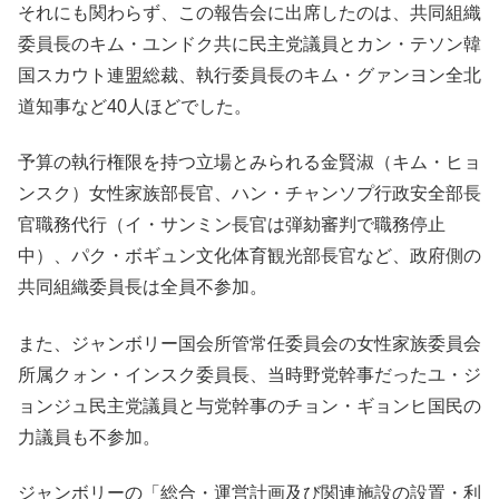
それにも関わらず、この報告会に出席したのは、共同組織
委員長のキム・ユンドク共に民主党議員とカン・テソン韓
国スカウト連盟総裁、執行委員長のキム・グァンヨン全北
道知事など40人ほどでした。
予算の執行権限を持つ立場とみられる金賢淑（キム・ヒョ
ンスク）女性家族部長官、ハン・チャンソプ行政安全部長
官職務代行（イ・サンミン長官は弾劾審判で職務停止
中）、パク・ボギュン文化体育観光部長官など、政府側の
共同組織委員長は全員不参加。
また、ジャンボリー国会所管常任委員会の女性家族委員会
所属クォン・インスク委員長、当時野党幹事だったユ・ジ
ョンジュ民主党議員と与党幹事のチョン・ギョンヒ国民の
力議員も不参加。
ジャンボリーの「総合・運営計画及び関連施設の設置・利