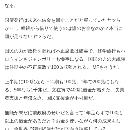
なる。
国債発行は未来へ借金を回すことだと罵っていたヤツら
が･･･。韓銀から借りて使うのは誰のお金なのか？本当に
頭が足りないヤツらだ。
国民の力が政権を握れば不正腐敗は確実で、修学旅行もハ
ロウィンもジャンボリーも惨事になる。国民の力の大統領
は任期中の不正腐敗で100％収監される。IMFもそうだ。
上半期に100兆なら下半期も100兆、1年で200兆にもな
る、5年なら1千兆だ。文在寅で400兆借金が増えた。失業
者支援と無償医療、国民支援金が不可避だ。
無能が未だに前政府のせいだと言って1年足らずで100兆
以上の借金があるだと？お金を使いながら何の成果もな
い。全世界で韓国経済だけが下向き調整している。