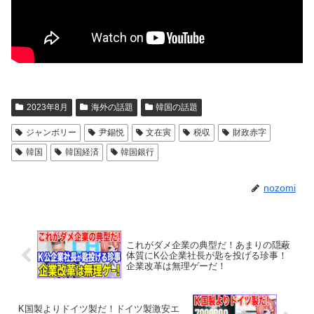
2023年8月
海外の話題
韓国の話題
ジャンボリー
尹錫悦
文在寅
税収
財政赤字
韓国
韓国経済
韓国銀行
nozomi
これがダメ企業の典型だ！あまりの隠蔽
体質にK公企業社長が匙を投げる珍事！
企業改革は無理ゲーだ！
K国製よりドイツ製だ！ドイツ製激安エ