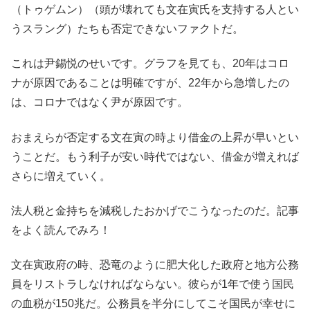
（トゥゲムン）（頭が壊れても文在寅氏を支持する人とい
うスラング）たちも否定できないファクトだ。
これは尹錫悦のせいです。グラフを見ても、20年はコロ
ナが原因であることは明確ですが、22年から急増したの
は、コロナではなく尹が原因です。
おまえらが否定する文在寅の時より借金の上昇が早いとい
うことだ。もう利子が安い時代ではない、借金が増えれば
さらに増えていく。
法人税と金持ちを減税したおかげでこうなったのだ。記事
をよく読んでみろ！
文在寅政府の時、恐竜のように肥大化した政府と地方公務
員をリストラしなければならない。彼らが1年で使う国民
の血税が150兆だ。公務員を半分にしてこそ国民が幸せに