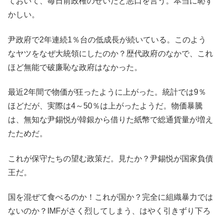
ておいて、毎日前政権のせいだと悪口を言う。本当に恥ず
かしい。
尹政府で2年連続1％台の低成長が続いている。このよう
なヤツをなぜ大統領にしたのか？歴代政府のなかで、これ
ほど無能で破廉恥な政府はなかった。
最近2年間で物価が狂ったように上がった。統計では9％
ほどだが、実際は4～50％は上がったようだ。物価暴騰
は、無知な尹錫悦が韓銀から借りた紙幣で総通貨量が増え
たためだ。
これが保守たちの望む政策だ。見たか？尹錫悦が国家負債
王だ。
国を混ぜて食べるのか！これが国か？完全に組織暴力では
ないのか？IMFがさく烈してしまう、はやく引きずり下ろ