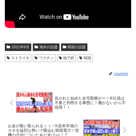
2021年9月
海外の話題
韓国の話題
ストライキ
ワクチン
地下鉄
韓国
nozomi
良かれと始めた在宅勤務がー！K社員は
不要と判明する事態に！働かないから不
採用！！
お金が吸い取られるぅぅ！K資本市場の
カネを猛烈な勢いで吸込む韓国電力！危
機の元凶についたあだ名は○○！？