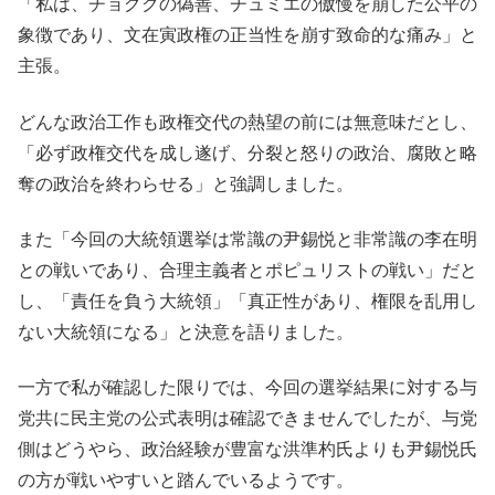
「私は、チョグクの偽善、チュミエの傲慢を崩した公平の
象徴であり、文在寅政権の正当性を崩す致命的な痛み」と
主張。
どんな政治工作も政権交代の熱望の前には無意味だとし、
「必ず政権交代を成し遂げ、分裂と怒りの政治、腐敗と略
奪の政治を終わらせる」と強調しました。
また「今回の大統領選挙は常識の尹錫悦と非常識の李在明
との戦いであり、合理主義者とポピュリストの戦い」だと
し、「責任を負う大統領」「真正性があり、権限を乱用し
ない大統領になる」と決意を語りました。
一方で私が確認した限りでは、今回の選挙結果に対する与
党共に民主党の公式表明は確認できませんでしたが、与党
側はどうやら、政治経験が豊富な洪準杓氏よりも尹錫悦氏
の方が戦いやすいと踏んでいるようです。