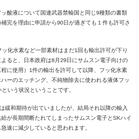
フッ酸液について国連武器禁輸国と同じ9種類の書類
補完を理由に申請から90日が過ぎても１件も許可さ
フッ化水素など一部素材はまだ1回も輸出許可が下り
よると、日本政府は8月29日にサムスン電子向けの
工程に使用）1件の輸出を許可して以降、フッ化水素
エハーのエッチング、不純物除去に使われる液体フッ
いという状況ということです。
には緩和期待が出ていましたが、結局それ以降の輸入
給が長期間断たれてしまったサムスン電子とSKハイ
も急速に減少していると思われます。