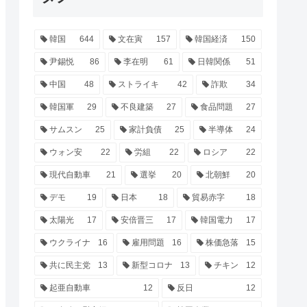
韓国
644
文在寅
157
韓国経済
150
尹錫悦
86
李在明
61
日韓関係
51
中国
48
ストライキ
42
詐欺
34
韓国軍
29
不良建築
27
食品問題
27
サムスン
25
家計負債
25
半導体
24
ウォン安
22
労組
22
ロシア
22
現代自動車
21
選挙
20
北朝鮮
20
デモ
19
日本
18
貿易赤字
18
太陽光
17
安倍晋三
17
韓国電力
17
ウクライナ
16
雇用問題
16
株価急落
15
共に民主党
13
新型コロナ
13
チキン
12
起亜自動車
12
反日
12