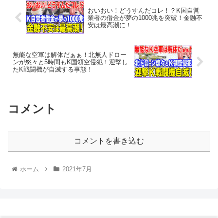
おいおい！どうすんだコレ！？K国自営
業者の借金が夢の1000兆を突破！金融不
安は最高潮に！
無能な空軍は解体だぁぁ！北無人ドロー
ンが悠々と5時間もK国領空侵犯！迎撃し
たK戦闘機が自滅する事態！
コメント
コメントを書き込む
ホーム
2021年7月