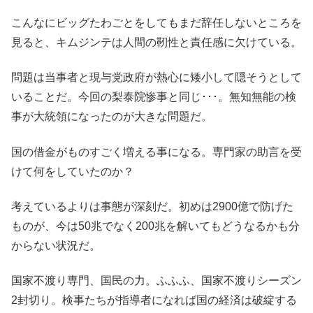
こんなにビッグたわごとをしてもまだ辞任しないところを
見ると、キムジンテは人間の靭性と責任感に欠けている。
問題は当事者と現与党政府が熱心に矮小して隠そうとして
いることだ。今回の梨泰院惨事と同じ･･･。無知無能の検
事が大統領になったのが大きな問題だ。
国の借金がものすごく増える事になる。専門家の助言を受
けて何をしていたのか？
考えているよりは事態が深刻だ。初めは2900億で防げた
ものが、今は50兆でなく200兆を解いてもどうなるかも分
からない状況だ。
国家不渡り専門、国民の力。ふふふ、国家不渡りシーズン
2封切り。検事たちが指導者になれば国の経済は破綻する