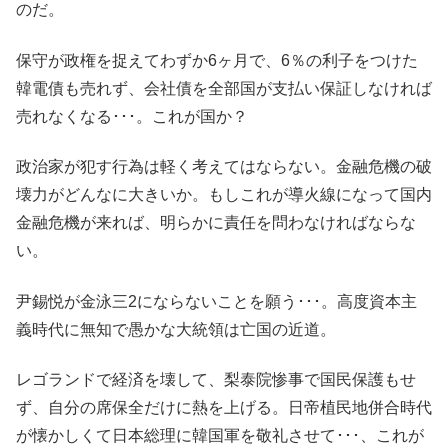
のだ。
保守が政権を捉えてわずか6ヶ月で、6％の利子をつけた
韓電債も売れず、会社債を全部国が支払い保証しなければ
売れなくなる･･･。これが国か？
政治家が犯す行為は軽く考えてはならない。金融危機の破
壊力がどんなに大きいか。もしこれが導火線になって国内
金融危機が来れば、明らかに責任を問わなければならな
い。
尹錫悦が金泳三2にならないことを願う･･･。高度資本主
義時代に無知で愚かな大統領は亡国の近道。
レゴランドで経済を壊して、梨泰院惨事で国民保護もせ
ず、自分の席保全だけに熱を上げる。日帝植民地併合時代
が懐かしくて日本総理に韓国軍を敬礼させて･･･、これが