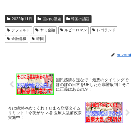
2022年11月
国内の話題
韓国の話題
デフォルト
ヤミ金融
ルビーロマン
レゴランド
金融危機
韓国
nozomi
国民感情を逆なで！最悪のタイミングで
ほのぼの日常をUPしたら非難殺到！そこ
に正義はあるのか！
今は絶対やめてくれ！せまる崩壊タイム
リミット！今夜がヤマ場 医療大乱前夜祭
実施中！