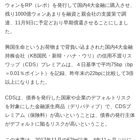
ウォンをRP（レポ）を発行して国内4大金融に購入させ、
残り1000億ウォンあまりを融資と親会社の支援策で調
達、11月9日に予定どおり早期償還させることにしまし
た。
興国生命というお荷物まで背負い込まされた国内4大金融
持株会社（KB国民・新韓・ハナ・ウリ）の信用不渡りス
ワップ（CDS）プレミアムは、４日基準で平均75bp（bp
＝0.01％ポイント）を記録、昨年末の22bpに比較して3倍
以上になりました。
CDSは、債券を発行した国家や企業のデフォルトリスク
を対象にした金融派生商品（デリバティブ）で、CDSプ
レミアム（保険料）が高いということは、債券の発行主体
がデフォルトに陥るリスクが高いということ。
この水準は、2017年11月の67bp以来、4年11ヶ月ぶりに