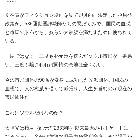
文在寅がフィクション映画を見て即興的に決定した脱原発
政策が、586運動圏詐欺師たちの悪だくみで、国民の血税
と市民の財布から、奴らの太鼓腹を満たすために使われて
いる。
一度ではなく、三度も朴元淳を選んだソウル市民が一番悪
い。三度も騙されれば同情の余地は全くない。
今の市民団体の90％が変身に成功した左派団体。国民の
血税で、人の権威を借りて威張り、人生を営むのが現在の
市民団体だ。
これはソウルだけなのか？
太陽光は檀君（紀元前2333年）以来最大の不正ゲートに
なるだろう。名分は危険な原子力発電所廃棄、その胴元が