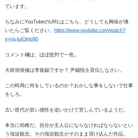
ています。
ちなみにYouTubeのURLはこちら、どうしても興味が沸
いたらご覧ください。
https://www.youtube.com/watch?
v=ya-IulOmo90
コメント欄は、ほぼ批判で一色。
大統領候補は李俊錫ですか？ 尹錫悦を宣伝しなさい。
この時局に何をしているのか？おかしな事をしないで仕事
をしろ。
古い世代が若い感性を追いかけて苦しんでいるようだ。
本当に幼稚だ。自分が主人公にならなければならないとい
う強迫観念。その強迫観念がそのまま溶け込んだ作品。