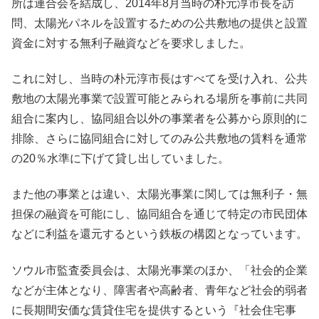
所は連合会を結成し、2014年8月当時の朴元淳市長を訪
問、太陽光パネルを設置するための公共敷地の提供と設置
資金に対する無利子融資などを要求しました。
これに対し、当時の朴元淳市長はすべてを受け入れ、公共
敷地の太陽光事業で設置可能とみられる場所を事前に共同
組合に案内し、協同組合以外の事業者を公募から原則的に
排除、さらに協同組合に対してのみ公共敷地の賃料を通常
の20％水準に下げて貸し出していました。
また他の事業とは違い、太陽光事業に関しては無利子・無
担保の融資を可能にし、協同組合を通じて特定の市民団体
などに利益を還元するという鉄板の構図となっています。
ソウル市監査委員会は、太陽光事業のほか、「社会的企業
などが主体となり、障害者や高齢者、青年など社会的弱者
に長期間安価な賃貸住宅を提供するという『社会住宅事