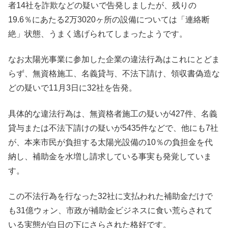
者14社を詐欺などの疑いで告発しましたが、残りの
19.6％にあたる2万3020ヶ所の設備については「連絡断
絶」状態、うまく逃げられてしまったようです。
なお太陽光事業に参加した企業の違法行為はこれにとどま
らず、無資格施工、名義貸与、不法下請け、領収書偽造な
どの疑いで11月3日に32社を告発。
具体的な違法行為は、無資格者施工の疑いが427件、名義
貸与または不法下請けの疑いが5435件などで、他にも7社
が、本来市民が負担する太陽光設備の10％の負担金を代
納し、補助金を水増し請求している事実も発覚していま
す。
この不法行為を行なった32社に支払われた補助金だけで
も31億ウォン、市政が補助金ビジネスに食い荒らされて
いる実態が白日の下にさらされた格好です。