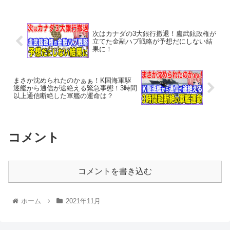
次はカナダの3大銀行撤退！盧武鉉政権が
立てた金融ハブ戦略が予想だにしない結
果に！
まさか沈められたのかぁぁ！K国海軍駆
逐艦から通信が途絶える緊急事態！3時間
以上通信断絶した軍艦の運命は？
コメント
コメントを書き込む
ホーム
2021年11月