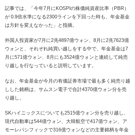
記事では、「今年7月にKOSPIの株価純資産比率（PBR）
が 0.9倍水準になる2300ラインを下回った時も、年金基金
は方針を変えなかった」と指摘。
外国人投資家が7月に2兆4897億ウォン、8月に2兆7623億
ウォンと、それぞれ純買い越しをする中で、年金基金は7
月に571億ウォン、8月にも3524億ウォンと連続して純売
り越しを行なっていると説明しています。
なお、年金基金が今月の有価証券市場で最も多く純売り越
しした銘柄は、サムスン電子で合計4370億ウォン分を売
り越し。
SKハイニックスについても2515億ウォン分を売り越し、
現代自動車は544億ウォン、大韓航空で417億ウォン、ア
モーレパシフィックで316億ウォンなどの主要銘柄を年金