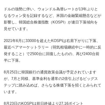
ドルの強勢に伴い、ウォンドル為替レートが13年ぶりと
なるウォン安を記録するなど、米国の金融緊縮懸念などが
影響し、韓国総合株価指数（KOSPI）が連日下落傾向を
見せています。
2021年6月に33000を超えたKOSPIは右肩下がりに下落、
最近ベアマーケットラリー（弱気相場継続中に一時的に反
発すること）で2500台に回復したものの、再び2400台前
半に下落。
8月25日に韓国銀行の通貨政策会議が予定されています
が、7月と同様、基準金利を通常の2倍引上げるビッグス
テップに踏み込めば、さらなる株価下落を招くとみられて
います。
8月23日のKOSPIは前日終値より27.16ポイント