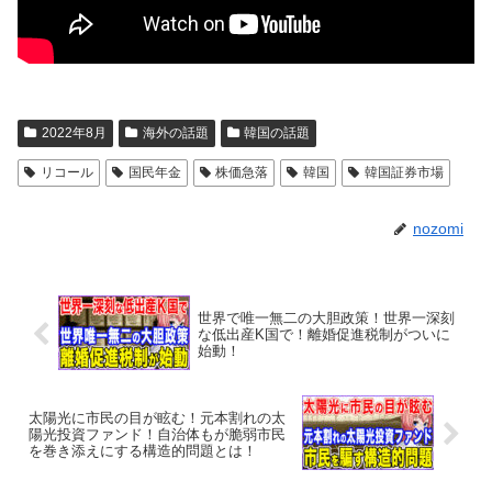
2022年8月
海外の話題
韓国の話題
リコール
国民年金
株価急落
韓国
韓国証券市場
nozomi
世界で唯一無二の大胆政策！世界一深刻
な低出産K国で！離婚促進税制がついに
始動！
太陽光に市民の目が眩む！元本割れの太
陽光投資ファンド！自治体もが脆弱市民
を巻き添えにする構造的問題とは！