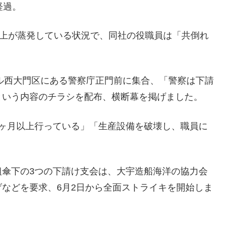
経過。
売上が蒸発している状況で、同社の役職員は「共倒れ
ウル西大門区にある警察庁正門前に集合、「警察は下請
という内容のチラシを配布、横断幕を掲げました。
1ヶ月以上行っている」「生産設備を破壊し、職員に
組傘下の3つの下請け支会は、大宇造船海洋の協力会
げなどを要求、6月2日から全面ストライキを開始しま