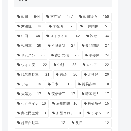
韓国
644
文在寅
157
韓国経済
150
尹錫悦
86
李在明
61
日韓関係
51
中国
48
ストライキ
42
詐欺
34
韓国軍
29
不良建築
27
食品問題
27
サムスン
25
家計負債
25
半導体
24
ウォン安
22
労組
22
ロシア
22
現代自動車
21
選挙
20
北朝鮮
20
デモ
19
日本
18
貿易赤字
18
太陽光
17
安倍晋三
17
韓国電力
17
ウクライナ
16
雇用問題
16
株価急落
15
共に民主党
13
新型コロナ
13
チキン
12
起亜自動車
12
反日
12