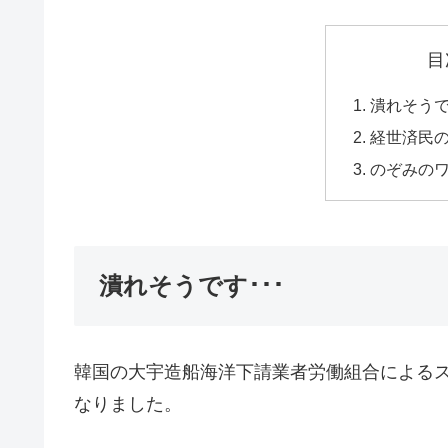
目
潰れそうで
経世済民
のぞみの
潰れそうです･･･
韓国の大宇造船海洋下請業者労働組合によるス
なりました。