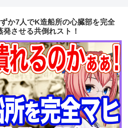
ずか7人でK造船所の心臓部を完全
を蒸発させる共倒れスト！