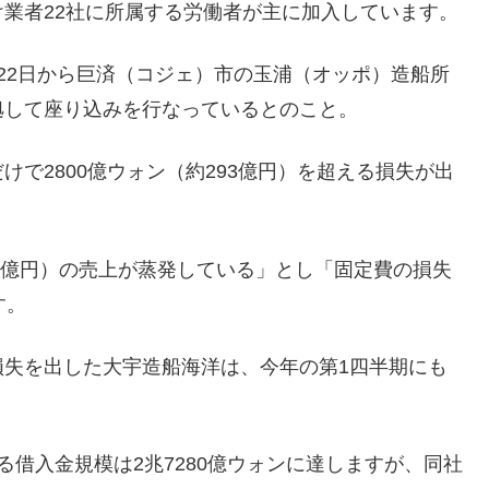
業者22社に所属する労働者が主に加入しています。
22日から巨済（コジェ）市の玉浦（オッポ）造船所
拠して座り込みを行なっているとのこと。
で2800億ウォン（約293億円）を超える損失が出
27億円）の売上が蒸発している」とし「固定費の損失
す。
営業損失を出した大宇造船海洋は、今年の第1四半期にも
借入金規模は2兆7280億ウォンに達しますが、同社