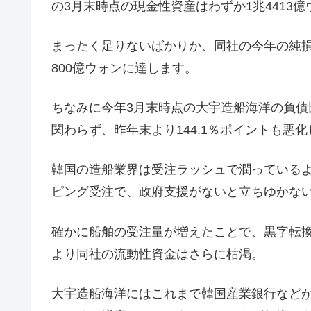
の3月末時点の現金性資産はわずか1兆4413億
まったく足りないばかりか、同社の今年の純損
800億ウォンに達します。
ちなみに今年3月末時点の大宇造船海洋の負債比
関わらず、昨年末より144.1％ポイントも悪
韓国の造船業界は受注ラッシュで潤っている
ピング受注で、政府支援がないと立ちゆかな
確かに船舶の受注量が増えたことで、黒字転
より同社の流動性資金はさらに枯渇。
大宇造船海洋にはこれまで韓国産業銀行などか