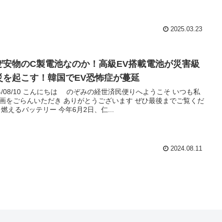
2025.03.23
ぜ安物のC製電池なのか！高級EV搭載電池が災害級
災を起こす！韓国でEV恐怖症が蔓延
24/08/10 こんにちは のぞみの経世済民便りへようこそ いつも私
画をごらんいただき ありがとうございます ぜひ最後までご覧くだ
 燃えるバッテリー 今年6月2日、仁...
2024.08.11