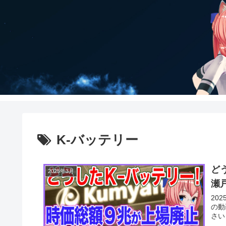
K-バッテリー
ど
2025年3月
瀬
20
の動
さい