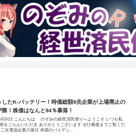
うしたK-バッテリー！時価総額9兆企業が上場廃止の
戸際！株価はなんと94％暴落！
25/03/22 こんにちは のぞみの経世済民便りへようこそ いつも私
画をごらんいただき ありがとうございます ぜひ最後までご覧くだ
 二次電池企業の落日 米国のバイデン...