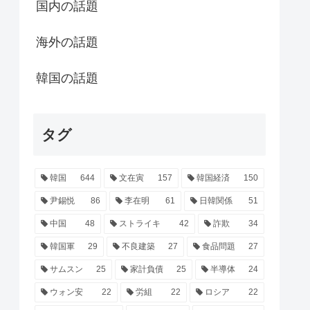
国内の話題
海外の話題
韓国の話題
タグ
韓国
644
文在寅
157
韓国経済
150
尹錫悦
86
李在明
61
日韓関係
51
中国
48
ストライキ
42
詐欺
34
韓国軍
29
不良建築
27
食品問題
27
サムスン
25
家計負債
25
半導体
24
ウォン安
22
労組
22
ロシア
22